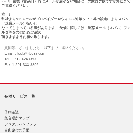
2～3日前後（営業日）内にメールが届かない場合は、大変お手数ですが弊社まで
ご連絡ください。
注：）
弊社よりのEメールがプロバイダーやウィルス対策ソフト等の設定によりスパム
（迷惑メール）扱いと
なってしまっている事があります。 受信に際しては、迷惑メール（スパム）フォ
ルダ等を念のためご確認
頂きますようお願い致します。
質問等ございましたら、以下までご連絡ください。
Email：look@jtbusa.com
Tel: 1-212-424-0800
Fax: 1-201-333-3892
各種サービス一覧
予約確認
集合場所マップ
デジタルパンフレット
自由旅行の手配