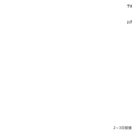
予
お
2～3日前