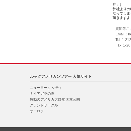
注：）
弊社よりの
なってしま
頂きますよ
質問等ご
Email：lo
Tel: 1-21
Fax: 1-2
ルックアメリカンツアー 人気サイト
ニューヨーク シティ
ナイアガラの滝
感動のアメリカ大自然 国立公園
グランドサークル
オーロラ