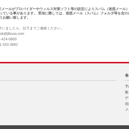
Eメールがプロバイダーやウィルス対策ソフト等の設定によりスパム（迷惑メール
っている事があります。 受信に際しては、迷惑メール（スパム）フォルダ等を念の
うお願い致します。
ざいましたら、以下までご連絡ください。
ok@jtbusa.com
2-424-0800
01-333-3892
各
予
集
デ
自
メ